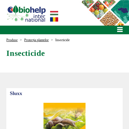
Produse
>
Protecția plantelor
>
Insecticide
Insecticide
Sluxx